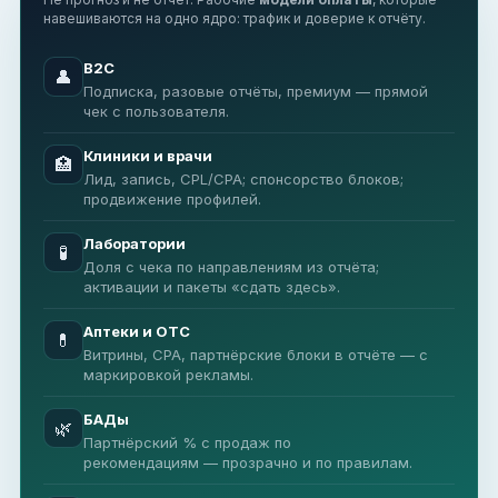
навешиваются на одно ядро: трафик и доверие к отчёту.
B2C
👤
Подписка, разовые отчёты, премиум — прямой
чек с пользователя.
Клиники и врачи
🏥
Лид, запись, CPL/CPA; спонсорство блоков;
продвижение профилей.
Лаборатории
🧪
Доля с чека по направлениям из отчёта;
активации и пакеты «сдать здесь».
Аптеки и OTC
💊
Витрины, CPA, партнёрские блоки в отчёте — с
маркировкой рекламы.
БАДы
🌿
Партнёрский % с продаж по
рекомендациям — прозрачно и по правилам.