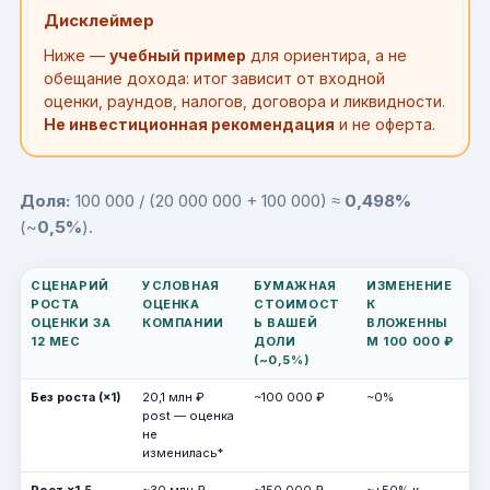
Дисклеймер
Ниже —
учебный пример
для ориентира, а не
обещание дохода: итог зависит от входной
оценки, раундов, налогов, договора и ликвидности.
Не инвестиционная рекомендация
и не оферта.
Доля:
100 000 / (20 000 000 + 100 000) ≈
0,498%
(~
0,5%
).
СЦЕНАРИЙ
УСЛОВНАЯ
БУМАЖНАЯ
ИЗМЕНЕНИЕ
РОСТА
ОЦЕНКА
СТОИМОСТ
К
ОЦЕНКИ ЗА
КОМПАНИИ
Ь ВАШЕЙ
ВЛОЖЕННЫ
12 МЕС
ДОЛИ
М 100 000 ₽
(~0,5%)
Без роста (×1)
20,1 млн ₽
~100 000 ₽
~0%
post — оценка
не
изменилась*