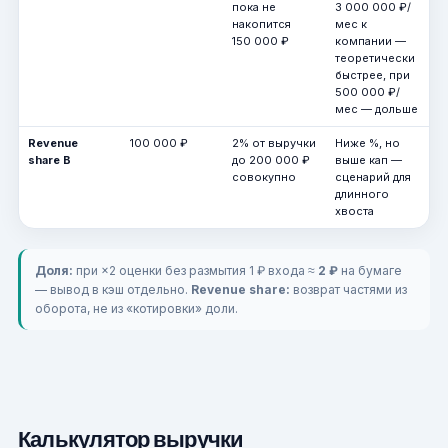
пока не
3 000 000 ₽/
накопится
мес к
150 000 ₽
компании —
теоретически
быстрее, при
500 000 ₽/
мес — дольше
Revenue
100 000 ₽
2% от выручки
Ниже %, но
share B
до 200 000 ₽
выше кап —
совокупно
сценарий для
длинного
хвоста
Доля:
при ×2 оценки без размытия 1 ₽ входа ≈
2 ₽
на бумаге
— вывод в кэш отдельно.
Revenue share:
возврат частями из
оборота, не из «котировки» доли.
Калькулятор выручки