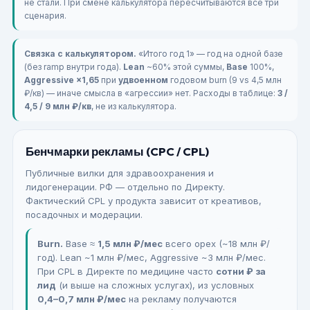
не стали. При смене калькулятора пересчитываются все три
сценария.
Связка с калькулятором.
«Итого год 1» — год на одной базе
(без ramp внутри года).
Lean
~60% этой суммы,
Base
100%,
Aggressive
×1,65
при
удвоенном
годовом burn (9 vs 4,5 млн
₽/кв) — иначе смысла в «агрессии» нет. Расходы в таблице:
3 /
4,5 / 9 млн ₽/кв
, не из калькулятора.
Бенчмарки рекламы (CPC / CPL)
Публичные вилки для здравоохранения и
лидогенерации. РФ — отдельно по Директу.
Фактический CPL у продукта зависит от креативов,
посадочных и модерации.
Burn.
Base ≈
1,5 млн ₽/мес
всего opex (~18 млн ₽/
год). Lean ~1 млн ₽/мес, Aggressive ~3 млн ₽/мес.
При CPL в Директе по медицине часто
сотни ₽ за
лид
(и выше на сложных услугах), из условных
0,4–0,7 млн ₽/мес
на рекламу получаются