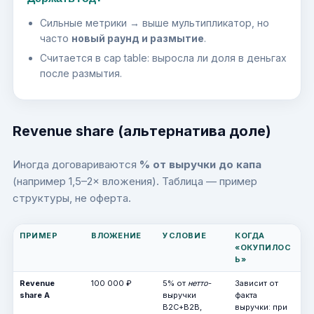
Сильные метрики → выше мультипликатор, но
часто
новый раунд и размытие
.
Считается в cap table: выросла ли доля в деньгах
после размытия.
Revenue share (альтернатива доле)
Иногда договариваются
% от выручки до капа
(например 1,5–2× вложения). Таблица — пример
структуры, не оферта.
ПРИМЕР
ВЛОЖЕНИЕ
УСЛОВИЕ
КОГДА
«ОКУПИЛОС
Ь»
Revenue
100 000 ₽
5% от
нетто
-
Зависит от
share A
выручки
факта
B2C+B2B,
выручки: при