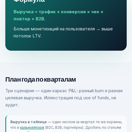
Выручка = трафик × конверсия × чек ×
повтор + B2B.
Больше монетизаций на пользователя → выше
потолок LTV.
План года по кварталам
Три сценария — один каркас P&L: разный burn и разная
целевая выручка. Иллюстрация под use of funds, не
аудит.
Выручка в таблице
— один числом за квартал: те же корзины,
что в
калькуляторе
(B2C, B2B, партнёрка). Дробить по статьям