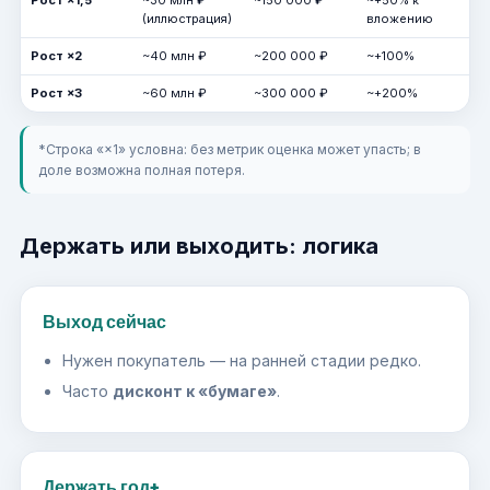
Рост ×1,5
~30 млн ₽
~150 000 ₽
~+50% к
(иллюстрация)
вложению
Рост ×2
~40 млн ₽
~200 000 ₽
~+100%
Рост ×3
~60 млн ₽
~300 000 ₽
~+200%
*Строка «×1» условна: без метрик оценка может упасть; в
доле возможна полная потеря.
Держать или выходить: логика
Выход сейчас
Нужен покупатель — на ранней стадии редко.
Часто
дисконт к «бумаге»
.
Держать год+