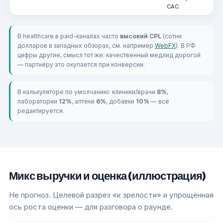
CAC.
В healthcare в paid-каналах часто
высокий CPL
(сотни
долларов в западных обзорах, см. например
WebFX
). В РФ
цифры другие, смысл тот же: качественный медлид дорогой
— партнёру это окупается при конверсии.
В калькуляторе по умолчанию: клиники/врачи
8%
,
лаборатории
12%
, аптеки
6%
, добавки
10%
— всё
редактируется.
Микс выручки и оценка (иллюстрация)
Не прогноз. Целевой разрез «к зрелости» и упрощённая
ось роста оценки — для разговора о раунде.