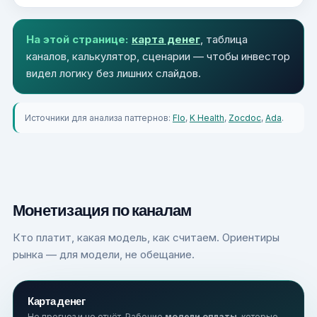
На этой странице:
карта денег
, таблица
каналов, калькулятор, сценарии — чтобы инвестор
видел логику без лишних слайдов.
Источники для анализа паттернов:
Flo
,
K Health
,
Zocdoc
,
Ada
.
Монетизация по каналам
Кто платит, какая модель, как считаем. Ориентиры
рынка — для модели, не обещание.
Карта денег
Не прогноз и не отчёт. Рабочие
модели оплаты
, которые