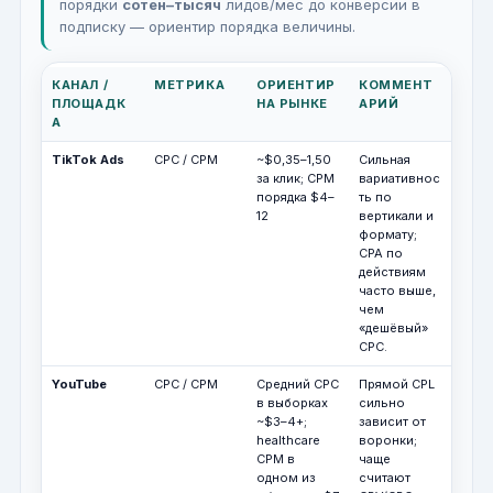
порядки
сотен–тысяч
лидов/мес до конверсии в
подписку — ориентир порядка величины.
КАНАЛ /
МЕТРИКА
ОРИЕНТИР
КОММЕНТ
ПЛОЩАДК
НА РЫНКЕ
АРИЙ
А
TikTok Ads
CPC / CPM
~$0,35–1,50
Сильная
за клик; CPM
вариативнос
порядка $4–
ть по
12
вертикали и
формату;
CPA по
действиям
часто выше,
чем
«дешёвый»
CPC.
YouTube
CPC / CPM
Средний CPC
Прямой CPL
в выборках
сильно
~$3–4+;
зависит от
healthcare
воронки;
CPM в
чаще
одном из
считают