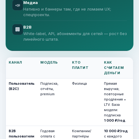
Медиа
📣
Нативно и баннеры там, где не ломаем UX;
спецпроекты.
B2B
🏢
White-label, API, абонементы для сетей — рост без
линейного штата.
КАНАЛ
МОДЕЛЬ
КТО
КАК
ПЛАТИТ
СЧИТАЕМ
ДЕНЬГИ
Пользователь
Подписка,
Физлица
Прямая
(B2C)
отчёты,
выручка;
premium
повторные
продления =
LTV. База
модели:
подписка
1 000 ₽/год
.
B2B
Годовая
Компании/
10 000 ₽/год
пользователи
оплата с
партнёры
с каждого