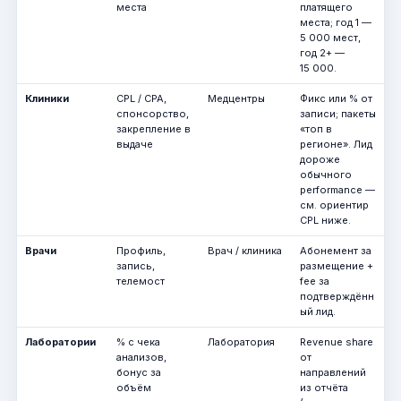
места
платящего
места; год 1 —
5 000 мест,
год 2+ —
15 000.
Клиники
CPL / CPA,
Медцентры
Фикс или % от
спонсорство,
записи; пакеты
закрепление в
«топ в
выдаче
регионе». Лид
дороже
обычного
performance —
см. ориентир
CPL ниже.
Врачи
Профиль,
Врач / клиника
Абонемент за
запись,
размещение +
телемост
fee за
подтверждённ
ый лид.
Лаборатории
% с чека
Лаборатория
Revenue share
анализов,
от
бонус за
направлений
объём
из отчёта