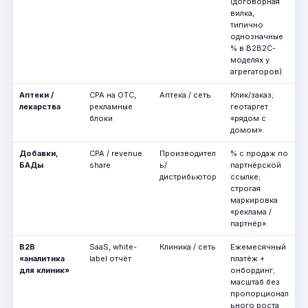
(договорная
вилка,
типично
однозначные
% в B2B2C-
моделях у
агрегаторов).
Аптеки /
CPA на OTC,
Аптека / сеть
Клик/заказ;
лекарства
рекламные
геотаргет
блоки
«рядом с
домом».
Добавки,
CPA / revenue
Производител
% с продаж по
БАДы
share
ь/
партнёрской
дистрибьютор
ссылке;
строгая
маркировка
«реклама /
партнёр».
B2B
SaaS, white-
Клиника / сеть
Ежемесячный
«аналитика
label отчёт
платёж +
для клиник»
онбординг;
масштаб без
пропорционал
ьного роста